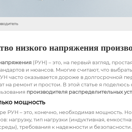
зводитель
ство низкого напряжения произв
 напряжения
(РУН) – это, на первый взгляд, прост
андартов и нюансов. Многие считают, что выбрать
УН часто оказывается дороже в долгосрочной пе
рат на ремонт и простои. В этой статье я поделю
льзования
производителя распределительных уст
олько мощность
ре РУН – это, конечно, необходимая мощность. Но 
 нагрузку, тип нагрузки (индуктивная, емкостная 
 среды), требования к надежности и безопаснос