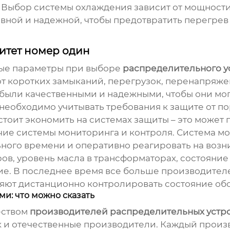
 Выбор системы охлаждения зависит от мощности
вной и надежной, чтобы предотвратить перегрев
итет номер один
вые параметры при выборе
распределительного у
т коротких замыканий, перегрузок, перенапряже
были качественными и надежными, чтобы они мог
 необходимо учитывать требования к защите от п
стоит экономить на системах защиты – это может
чие системы мониторинга и контроля. Система м
ьного времени и оперативно реагировать на во
в, уровень масла в трансформаторах, состояние
ние. В последнее время все больше производите
яют дистанционно контролировать состояние об
и: что можно сказать
еством
производителей распределительных устро
 и отечественные производители. Каждый произ