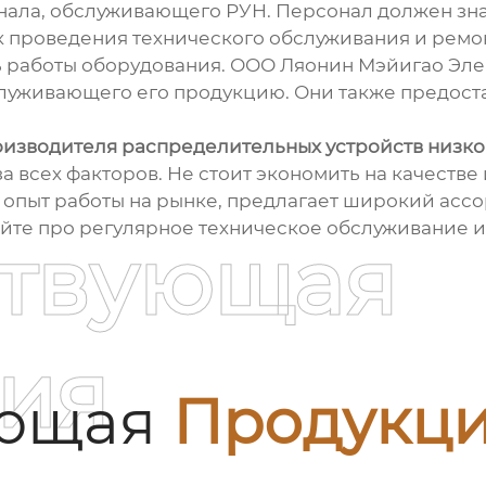
нала, обслуживающего РУН. Персонал должен зна
к проведения технического обслуживания и ремо
ь работы оборудования. ООО Ляонин Мэйигао Эл
служивающего его продукцию. Они также предоста
изводителя распределительных устройств низк
 всех факторов. Не стоит экономить на качестве
 опыт работы на рынке, предлагает широкий асс
йте про регулярное техническое обслуживание и 
ствующая
ия
ующая
Продукц