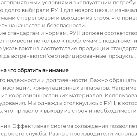
благоприятными условиями эксплуатации потреб
-то долго выбирали РУН для нового цеха, и изнача
емами с перегревом и выходом из строя, что при
ить на качестве и безопасности.
вие стандартам и нормам. РУН должен соответство
т привести не только к проблемам с подключени
о указывают на соответствие продукции стандарт
гда встречаются 'сертифицированные' продукты, 
на что обратить внимание
го надежности и долговечности. Важно обращать
, изоляции, коммутационных аппаратов. Например
 из коррозионностойких материалов. Использован
удования. Мы однажды столкнулись с РУН, в кото
, что привело к выходу из строя и необходимост
дения. Эффективная система охлаждения позволя
 срок его службы. Разные производители использ