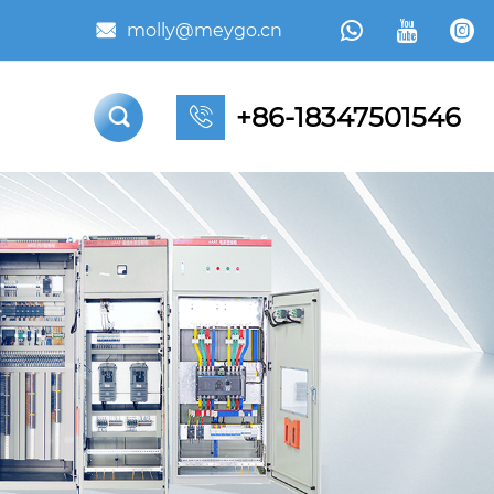



molly@meygo.cn

+86-18347501546

