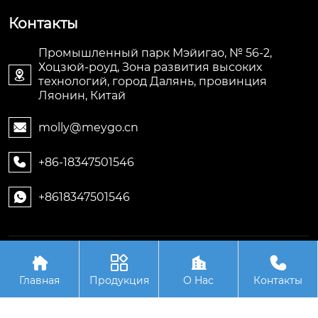
Контакты
Промышленный парк Мэйигао, № 56-2,
Хоцзюй-роуд, Зона развития высоких

технологий, город Далянь, провинция
Ляонин, Китай
molly@meygo.cn

+86-18347501546

+8618347501546

Авторское право©ООО Ляонин Мэйигао Электро




Автоматизация Оборудования
Главная
Продукция
О Hас
Контакты