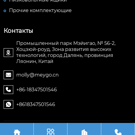
Прочие комплектующие
Контакты
Промышленный парк Мэйигао, № 56-2,
Хоцзюй-роуд, Зона развития высоких

технологий, город Далянь, провинция
Ляонин, Китай
molly@meygo.cn

+86-18347501546

+8618347501546

Авторское право©ООО Ляонин Мэйигао Электро



