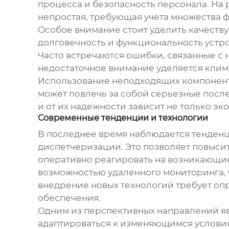
процесса и безопасность персонала. На 
непростая, требующая учета множества ф
Особое внимание стоит уделить качеств
долговечность и функциональность устро
Часто встречаются ошибки, связанные с
недостаточное внимание уделяется клим
Использование неподходящих компоненто
может повлечь за собой серьезные после
и от их надежности зависит не только э
Современные тенденции и технологии
В последнее время наблюдается тенден
диспетчеризации. Это позволяет повыси
оперативно реагировать на возникающие
возможностью удаленного мониторинга, ч
внедрение новых технологий требует оп
обеспечения.
Одним из перспективных направлений яв
адаптироваться к изменяющимся условия