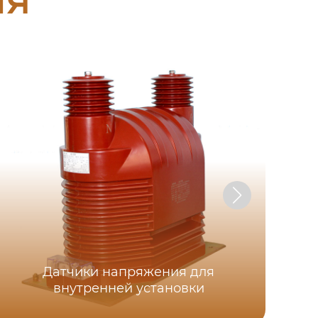
Датчики напряжения для
у
внутренней установки