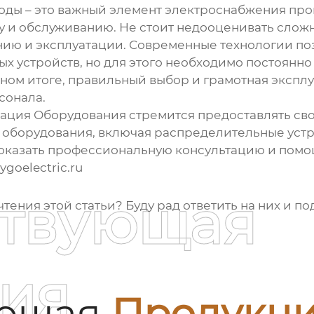
воды
– это важный элемент электроснабжения пр
у и обслуживанию. Не стоит недооценивать сложн
нию и эксплуатации. Современные технологии по
ых устройств
, но для этого необходимо постоян
ном итоге, правильный выбор и грамотная эксплу
сонала.
ация Оборудования стремится предоставлять св
 оборудования, включая
распределительные устр
ы оказать профессиональную консультацию и пом
goelectric.ru
ствующая
тения этой статьи? Буду рад ответить на них и п
ия
ующая
Продукц