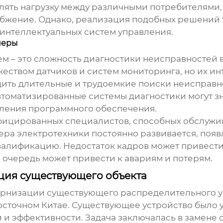
ять нагрузку между различными потребителями,
бжение. Однако, реализация подобных решений 
интеллектуальных систем управления.
неры
м – это сложность диагностики неисправностей 
ством датчиков и систем мониторинга, но их и
дить длительные и трудоемкие поиски неисправн
автоматизированные системы диагностики могут зн
вления программного обеспечения.
ифицированных специалистов, способных обслужи
фера электротехники постоянно развивается, появ
алификацию. Недостаток кадров может привести к
ю очередь может привести к авариям и потерям.
ция существующего объекта
рнизации существующего распределительного ус
точном Китае. Существующее устройство было у
 эффективности. Задача заключалась в замене ст