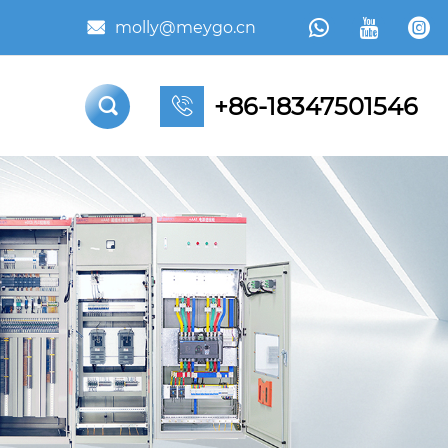



molly@meygo.cn

+86-18347501546

