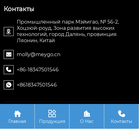
Контакты
Промышленный парк Мэйигао, № 56-2,
Хоцзюй-роуд, Зона развития высоких

технологий, город Далянь, провинция
Ляонин, Китай
molly@meygo.cn

+86-18347501546

+8618347501546

Авторское право©ООО Ляонин Мэйигао Электро




Автоматизация Оборудования
Главная
Продукция
О Hас
Контакты