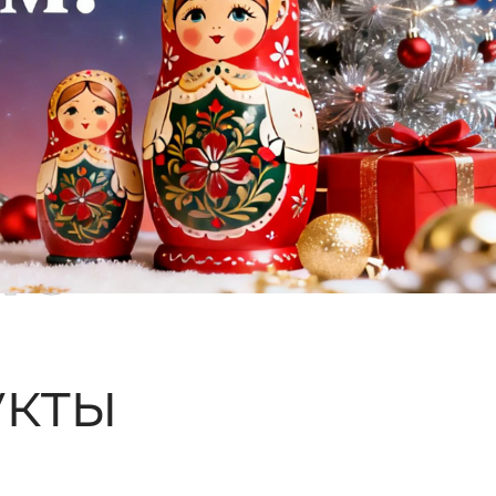
ые
кты