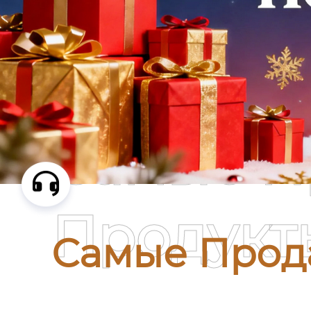
Самые П
Продукт
Самые Прод