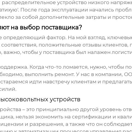
л
распределительное устройство низкого напряж
'втихую'. После года эксплуатации начались про
лекло за собой дополнительные затраты и прост
яют на выбор поставщика?
 не определяющий фактор. На мой взгляд, ключевы
соответствия, положительные отзывы клиентов, п
о, важно, чтобы у поставщика был налажен логист
оддержка. Когда что-то ломается, нужно, чтобы п
обходимо, выполнить ремонт. У нас в компании, 
 стараемся идти навстречу клиентам и предлага
силий.
высоковольтных устройств
ройства
– это принципиально другой уровень отв
вщика, нельзя экономить на сертификации и квал
лицензии и разрешения, а также что он соблюдает
нцию к автоматизации процессов управления
рас