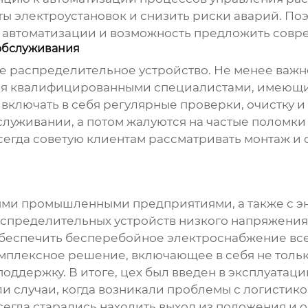
ы электроустановок и снизить риски аварий. По
ти автоматизации и возможность предложить сов
обслуживания
ое
распределительное устройство
. Не менее важн
ся квалифицированными специалистами, имеющи
включать в себя регулярные проверки, очистку и
луживании, а потом жалуются на частые поломки 
всегда советую клиентам рассматривать монтаж и
ыми промышленными предприятиями, а также с э
спределительных устройств низкого напряжения
обеспечить бесперебойное электроснабжение все
плексное решение, включающее в себя не только
ддержку. В итоге, цех был введен в эксплуатаци
али случаи, когда возникали проблемы с логистик
всегда старались находить выход из положения 