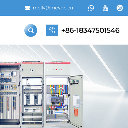



molly@meygo.cn

+86-18347501546

