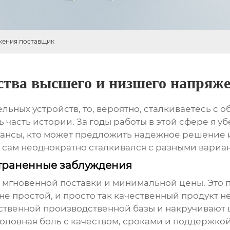
жения поставщик
ства высшего и низшего напряж
льных устройств
, то, вероятно, сталкиваетесь с
шь часть истории. За годы работы в этой сфере я у
нюансы, кто может предложить надежное решение 
о сам неоднократно сталкивался с разными вариа
страненные заблуждения
 мгновенной поставки и минимальной цены. Это п
не простой, и просто так качественный продукт н
бственной производственной базы и накручивают ц
 головная боль с качеством, сроками и поддержкой