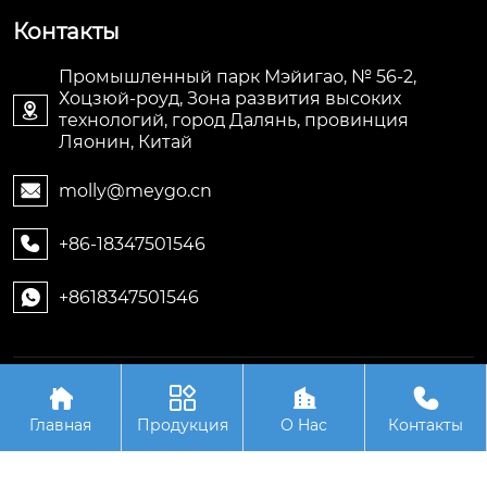
Контакты
Промышленный парк Мэйигао, № 56-2,
Хоцзюй-роуд, Зона развития высоких

технологий, город Далянь, провинция
Ляонин, Китай
molly@meygo.cn

+86-18347501546

+8618347501546

Авторское право©ООО Ляонин Мэйигао Электро




Автоматизация Оборудования
Главная
Продукция
О Hас
Контакты