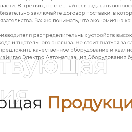
ласти. В-третьих, не стесняйтесь задавать вопро
обязательно заключайте договор поставки, в кото
язательства. Важно понимать, что экономия на к
изводителя распределительных устройств высо
да и тщательного анализа. Не стоит гнаться за
 предложить качественное оборудование и квал
ствующая
Мэйигао Электро Автоматизация Оборудования б
ия
ующая
Продукц