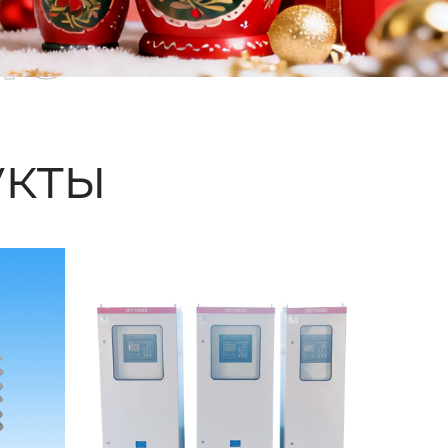
ые
кты