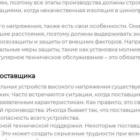
м, поэтому все этапы производства должны стро
ациями, когда некачественная изоляция в шиноп
ого напряжения
, также есть свои особенности. О
шие расстояния, поэтому должны выдерживать зн
розозащиты и защиты от внешних факторов. Напри
иальные меры защиты, такие как установка молни
егулярное техническое обслуживание – это обяза
поставщика
льных устройств высокого напряжения
существуе
гких. Часто встречаются ситуации, когда поставщ
 заявленным характеристикам. Как правило, это 
 производства. Иногда бывает так, что поставщ
опасность всего устройства.
лжной технической поддержки. Некоторые постав
. Это может создать серьезные трудности при во