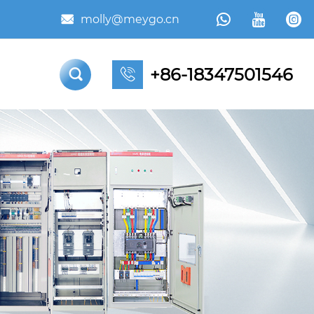



molly@meygo.cn

+86-18347501546

