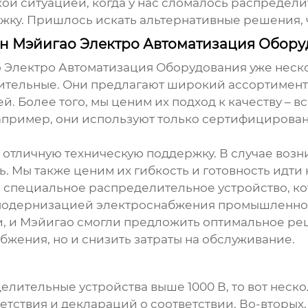
ой ситуацией, когда у нас сломалось распредели
жку. Пришлось искать альтернативные решения, ч
ин Мэйигао Электро Автоматизация Обор
лектро Автоматизация Оборудования уже несколь
жительные. Они предлагают широкий ассортимен
. Более того, мы ценим их подход к качеству – 
 Например, они используют только сертифициров
 отличную техническую поддержку. В случае воз
ь. Мы также ценим их гибкость и готовность идти
с специальное распределительное устройство, к
с модернизацией электроснабжения промышленног
 и Мэйигао смогли предложить оптимальное реш
жения, но и снизить затраты на обслуживание.
елительные устройства выше 1000 В
, то вот нес
етствия и деклараций о соответствии. Во-вторых