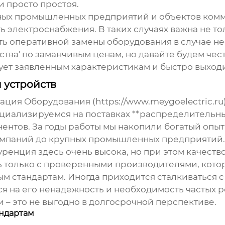
и просто простоя.
пных промышленных предприятий и объектов комм
 электроснабжения. В таких случаях важна не то
ь оперативной замены оборудования в случае не
тва' по заманчивым ценам, но давайте будем чест
ует заявленным характеристикам и быстро выходи
 устройств
ия Оборудования (https://www.meygoelectric.ru
циализируемся на поставках **распределительных
ентов. За годы работы мы накопили богатый опы
компаний до крупных промышленных предприятий.
куренция здесь очень высока, но при этом качест
ь только с проверенными производителями, кото
м стандартам. Иногда приходится сталкиваться с
я на его ненадежность и необходимость частых ре
 – это не выгодно в долгосрочной перспективе.
андартам