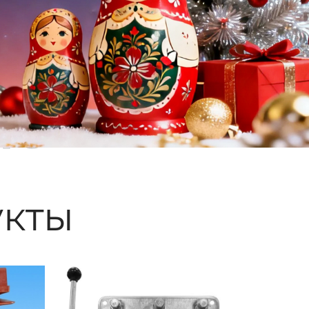
ые
кты