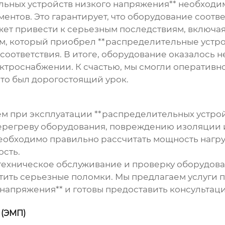
ьных устройств низкого напряжения** необходи
ментов. Это гарантирует, что оборудование соотв
жет привести к серьезным последствиям, включа
м, который приобрел **распределительные устро
оответствия. В итоге, оборудование оказалось н
ектроснабжении. К счастью, мы смогли оперативн
то был дорогостоящий урок.
м при эксплуатации **распределительных устройс
перегреву оборудования, повреждению изоляции и
еобходимо правильно рассчитать мощность нагру
сть.
 техническое обслуживание и проверку оборудов
тить серьезные поломки. Мы предлагаем услуги 
напряжения** и готовы предоставить консультац
 (ЭМП)