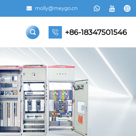



molly@meygo.cn

+86-18347501546

