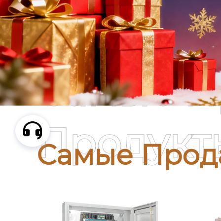
Самые П
Продукт
Самые Прод