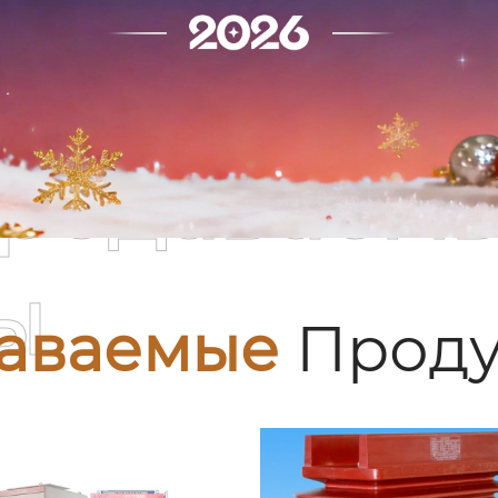
родаваем
ы
аваемые
Проду