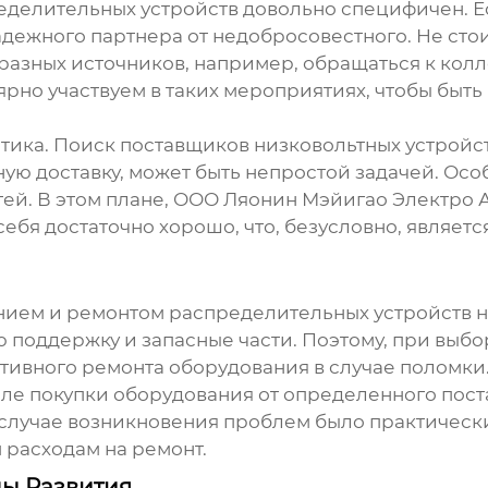
еделительных устройств
довольно специфичен. Ест
надежного партнера от недобросовестного. Не сто
разных источников, например, обращаться к кол
рно участвуем в таких мероприятиях, чтобы быть
стика. Поиск
поставщиков низковольтных устройс
ую доставку, может быть непростой задачей. Особ
ей. В этом плане, ООО Ляонин Мэйигао Электро
т себя достаточно хорошо, что, безусловно, являе
анием и ремонтом
распределительных устройств 
 поддержку и запасные части. Поэтому, при выбо
тивного ремонта оборудования в случае поломки
осле покупки оборудования от определенного
пост
случае возникновения проблем было практически
расходам на ремонт.
ды Развития