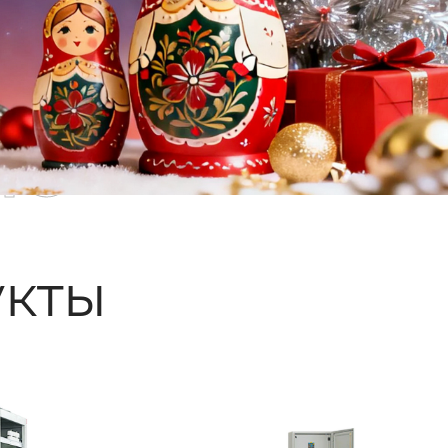
ые
кты