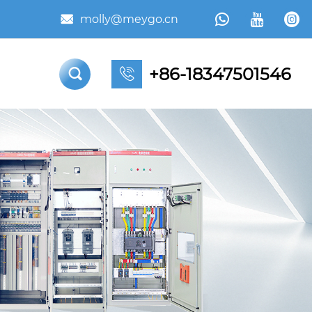



molly@meygo.cn

+86-18347501546

