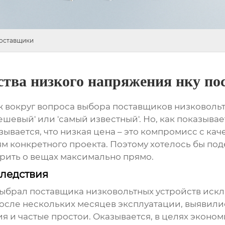
поставщики
ства низкого напряжения нку п
ж вокруг вопроса выбора
поставщиков низковоль
шевый' или 'самый известный'. Но, как показывае
вается, что низкая цена – это компромисс с каче
иям конкретного проекта. Поэтому хотелось бы п
орить о вещах максимально прямо.
следствия
выбрал
поставщика низковольтных устройств
искл
 после нескольких месяцев эксплуатации, выявил
 и частые простои. Оказывается, в целях экономи