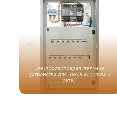
Электрораспределительные
устройства для цеховых силовых
сетей