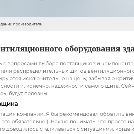
зданий производители
нтиляционного оборудования зд
ь с вопросами выбора поставщиков и компонентов
ителя
распределительных щитов вентиляционног
тируются исключительно на цену, забывая о крити
сности и, конечно, надежности самого щита. Сей
ь, будут полезны.
вщика
путация компании. Я бы рекомендовал обратить вн
 это обязательно!). Важно понимать, что просто н
асто доводилось сталкиваться с ситуациями, когд