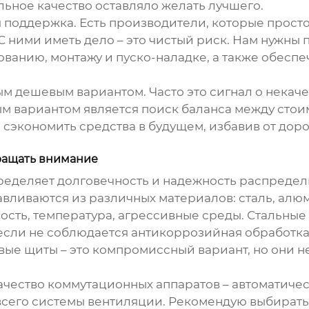
ьное качество оставляло желать лучшего.
 поддержка. Есть производители, которые прост
С ними иметь дело – это чистый риск. Нам нужны
ванию, монтажу и пуско-наладке, а также обеспе
самым дешевым вариантом. Часто это сигнал о нек
м вариантом является поиск баланса между стои
сэкономить средства в будущем, избавив от дор
бращать внимание
определяет долговечность и надежность
распредел
авливаются из различных материалов: сталь, алю
ность, температура, агрессивные среды. Стальные
если не соблюдается антикоррозийная обработк
вые щиты – это компромиссный вариант, но они н
чество коммутационных аппаратов – автоматичес
 всего системы вентиляции. Рекомендую выбирать