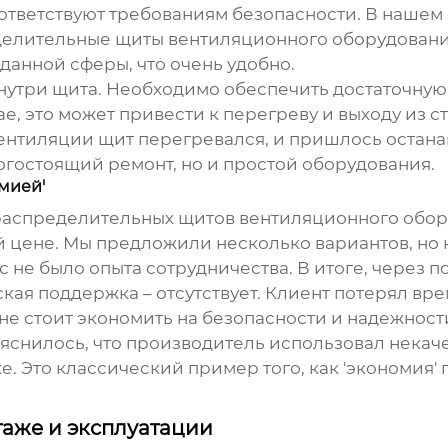
тветствуют требованиям безопасности. В нашем 
елительные щиты вентиляционного оборудован
анной сферы, что очень удобно.
нутри щита. Необходимо обеспечить достаточную 
, это может привести к перегреву и выходу из ст
вентиляции щит перегревался, и пришлось остан
огостоящий ремонт, но и простой оборудования.
мией'
распределительных щитов вентиляционного обо
й цене. Мы предложили несколько вариантов, но
 не было опыта сотрудничества. В итоге, через п
ская поддержка – отсутствует. Клиент потерял вре
 не стоит экономить на безопасности и надежност
ыяснилось, что производитель использовал некач
. Это классический пример того, как 'экономия'
аже и эксплуатации