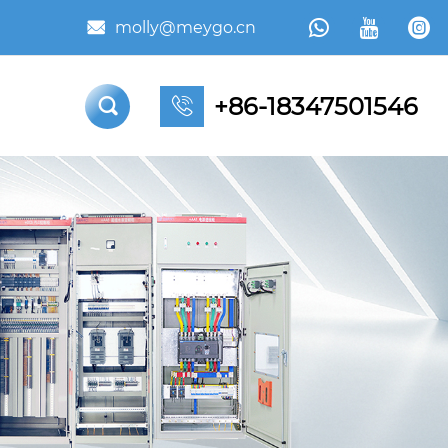



molly@meygo.cn

+86-18347501546

