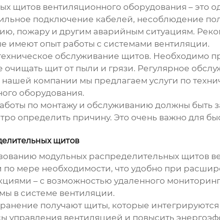
ых щитов вентиляционного оборудования
– это 
льное подключение кабелей, несоблюдение поля
нию, пожару и другим аварийным ситуациям. Рек
е имеют опыт работы с системами вентиляции.
 техническое обслуживание щитов. Необходимо 
кже очищать щит от пыли и грязи. Регулярное обс
В нашей компании мы предлагаем услуги по техн
ного оборудования
.
аботы по монтажу и обслуживанию должны быть з
ро определить причину. Это очень важно для бы
делительных щитов
ьзованию модульных
распределительных щитов в
и по мере необходимости, что удобно при расшир
кциями – с возможностью удаленного мониторинга
мы в системе вентиляции.
ранение получают щиты, которые интегрируются 
сы управления вентиляцией и повысить энергоэ