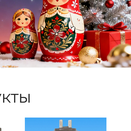
ые
кты