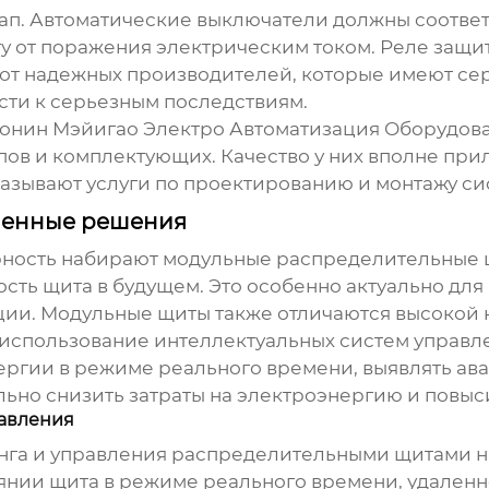
тап. Автоматические выключатели должны соответ
у от поражения электрическим током. Реле защит
от надежных производителей, которые имеют сер
ести к серьезным последствиям.
онин Мэйигао Электро Автоматизация Оборудова
ов и комплектующих. Качество у них вполне прили
казывают услуги по проектированию и монтажу с
менные решения
рность набирают модульные
распределительные
сть щита в будущем. Это особенно актуально дл
ии. Модульные щиты также отличаются высокой 
 использование интеллектуальных систем управл
ргии в режиме реального времени, выявлять ав
льно снизить затраты на электроэнергию и повы
авления
нга и управления
распределительными щитами
н
янии щита в режиме реального времени, удаленно