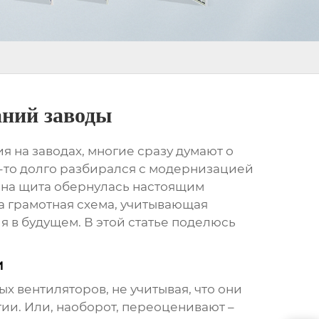
аний заводы
я на заводах
, многие сразу думают о
ак-то долго разбирался с модернизацией
мена щита обернулась настоящим
а грамотная схема, учитывающая
 в будущем. В этой статье поделюсь
и
х вентиляторов, не учитывая, что они
ии. Или, наоборот, переоценивают –