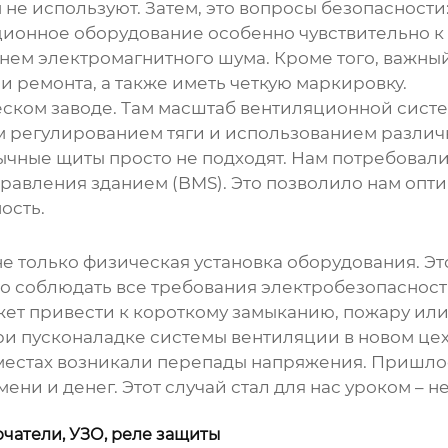
не используют. Затем, это вопросы безопасности:
ионное оборудование особенно чувствительно к п
нем электромагнитного шума. Кроме того, важный
и ремонта, а также иметь четкую маркировку.
ческом заводе. Там масштаб вентиляционной сис
 регулированием тяги и использованием различн
 обычные щиты просто не подходят. Нам потребова
равления зданием (BMS). Это позволило нам опти
ость.
 не только физическая установка оборудования. Э
но соблюдать все требования электробезопасност
жет привести к короткому замыканию, пожару ил
и пусконаладке системы вентиляции в новом цехе
местах возникали перепады напряжения. Пришлос
ни и денег. Этот случай стал для нас уроком – н
чатели, УЗО, реле защиты