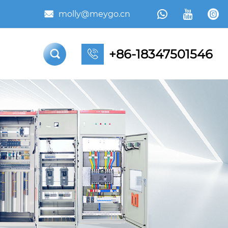



molly@meygo.cn

+86-18347501546

