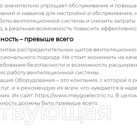
то значительно упрощает обслуживание и повышае
ний и навыков для настройки и обслуживания, но
боты вентиляционной системы и снизить затраты
нд, а реальная возможность повысить эффективнос
ность – превыше всего
монтаж
распределительных щитов вентиляционног
сионального подхода. Не стоит экономить на кач
ебования безопасности и возможность расширени
ую работу вентиляционной системы.
ция Оборудования – это компания, с которой я 
уг, и я рекомендую их всем, кто нуждается в на
ия. Их сайт:
https://www.meygoelectric.ru
. В цело
ствующая
жность должны быть превыше всего.