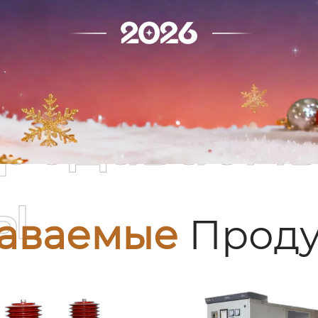
родаваем
ы
аваемые
Проду