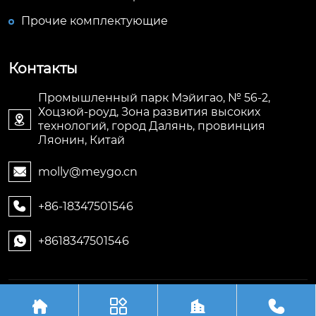
Прочие комплектующие
Контакты
Промышленный парк Мэйигао, № 56-2,
Хоцзюй-роуд, Зона развития высоких

технологий, город Далянь, провинция
Ляонин, Китай
molly@meygo.cn

+86-18347501546

+8618347501546

Авторское право©ООО Ляонин Мэйигао Электро




Автоматизация Оборудования