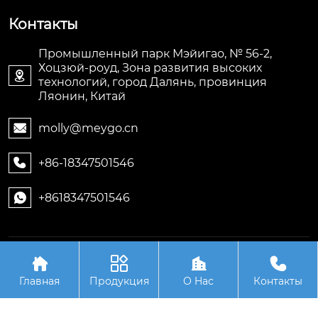
Контакты
Промышленный парк Мэйигао, № 56-2,
Хоцзюй-роуд, Зона развития высоких

технологий, город Далянь, провинция
Ляонин, Китай
molly@meygo.cn

+86-18347501546

+8618347501546

Авторское право©ООО Ляонин Мэйигао Электро




Автоматизация Оборудования
Главная
Продукция
О Hас
Контакты