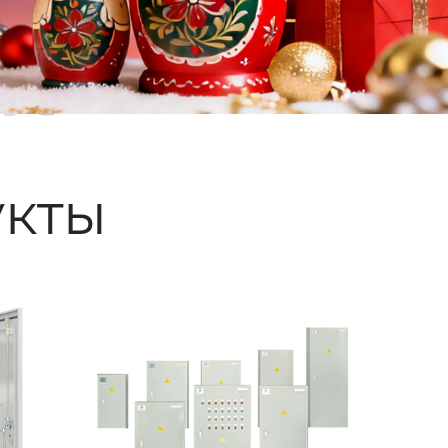
ые
кты