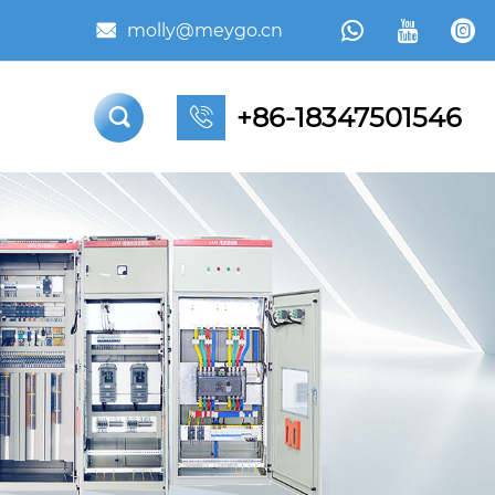



molly@meygo.cn

+86-18347501546

