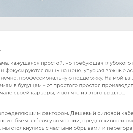
к
ача, кажущаяся простой, но требующая глубоког
 фокусируются лишь на цене, упуская важные асп
онечно, профессиональную поддержку. На мой взг
ам в будущем – от простого простоя производств
але своей карьеры, и вот что из этого вышло…
ть определяющим фактором. Дешевый
силовой каб
ой объем кабеля у компании, предложившей очен
, мы столкнулись с частыми обрывами и перегора