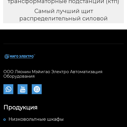
трансформаторные подстанции (ктп)
Самый лучший щит
распределительный силовой
ООО Ляонин Мэйигао Электро Автоматизация
Оборудования



Продукция
Низковольтные шкафы