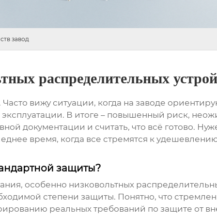
ств завод
тных распределительных устрой
. Часто вижу ситуации, когда на заводе ориенти
х эксплуатации. В итоге – повышенный риск, нео
ивной документации и считать, что всё готово. Н
еднее время, когда все стремятся к удешевлению
стандартной защиты?
вания, особенно
низковольтных распределительны
ходимой степени защиты. Понятно, что стремлен
норированию реальных требований по защите от в