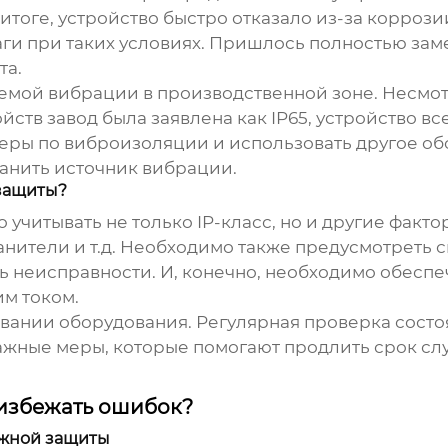
итоге, устройство быстро отказало из-за корроз
лаги при таких условиях. Пришлось полностью зам
та.
лемой вибрации в производственной зоне. Несмотр
йств завод
была заявлена как IP65, устройство вс
ы по виброизоляции и использовать другое обо
ранить источник вибрации.
защиты?
читывать не только IP-класс, но и другие факт
анители и т.д. Необходимо также предусмотреть 
ть неисправности. И, конечно, необходимо обесп
м током.
ивании оборудования. Регулярная проверка состо
 важные меры, которые помогают продлить срок с
избежать ошибок?
ежной защиты