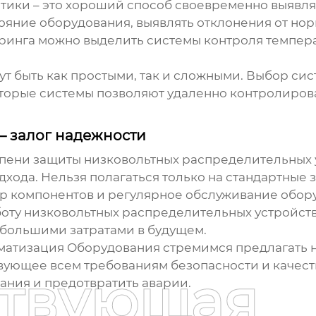
тики – это хороший способ своевременно выявлят
ояние оборудования, выявлять отклонения от но
ринга можно выделить системы контроля темпера
т быть как простыми, так и сложными. Выбор сис
торые системы позволяют удаленно контролирова
– залог надежности
пени защиты низковольтных распределительных 
одхода. Нельзя полагаться только на стандартные
р компонентов и регулярное обслуживание обору
боту
низковольтных распределительных устройств
 большими затратами в будущем.
матизация Оборудования стремимся предлагать 
вующее всем требованиям безопасности и качест
ствующая
ния и предотвратить аварии.