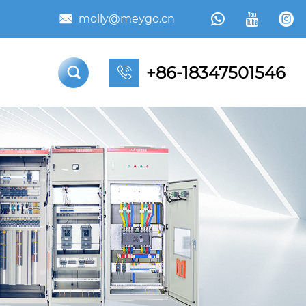



molly@meygo.cn

+86-18347501546

