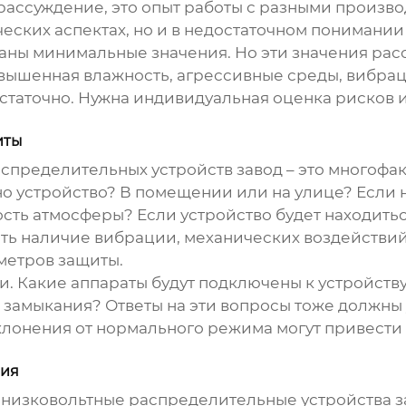
рассуждение, это опыт работы с разными произв
ческих аспектах, но и в недостаточном понимани
заны минимальные значения. Но эти значения рас
овышенная влажность, агрессивные среды, вибраци
достаточно. Нужна индивидуальная оценка рисков
иты
аспределительных устройств завод
– это многофа
о устройство? В помещении или на улице? Если н
сть атмосферы? Если устройство будет находитьс
ть наличие вибрации, механических воздействий 
аметров защиты.
ки. Какие аппараты будут подключены к устройст
 замыкания? Ответы на эти вопросы тоже должны
клонения от нормального режима могут привести
вия
л
низковольтные распределительные устройства з