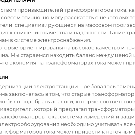
жеством производителей
трансформаторов тока
, к
 совсем этично, но могу рассказать о некоторых 
ители, специализирующиеся на массовом произв
одит к снижению качества и надежности. Такие тр
мам в системе электроснабжения.
оторые ориентированы на высокое качество и точн
чна. Мы стараемся находить баланс между ценой 
что экономия на
трансформаторах тока
может при
ции
одернизации электростанции. Требовалось замен
ма заключалась в том, что старые трансформатор
мо было подобрать аналоги, которые соответство
изводителя, который предлагал трансформаторы 
рансформаторов тока, система измерений и защи
электрооборудования необходимо учитывать все ф
ансформаторов тока
может привести к неточным 