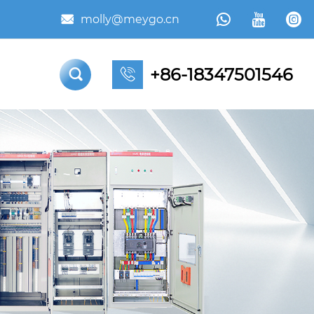



molly@meygo.cn

+86-18347501546

