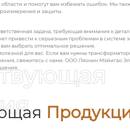
области и помогут вам избежать ошибок. Мы так
троизмерения и защиты.
тветственная задача, требующая внимания к детал
ожет привести к серьезным проблемам в системе
 вам выбрать оптимальное решение.
полезной для вас. Если вам нужны
трансформатор
ения, свяжитесь с нами. ООО Ляонин Мэйигао Э
ствующая
ешения.
ия
ующая
Продукц