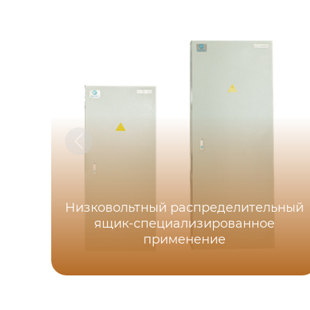
Низковольтный распределительный
ящик-специализированное
применение