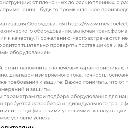
нструкции: от пленочных до расщепленных, с р
у применения – будь то промышленное производс
тизация Оборудования (https://www.meygoelectr
технического оборудования, включая
трансформа
ния к качеству. К сожалению, часто встречаются
одится тщательно проверять поставщиков и выбир
бным оборудованием.
, стоит напомнить о ключевых характеристиках,
ечно, диапазон измеряемого тока, точность, осно
кже требования к защите. Важно понимать, что о
змерений и защиты.
м параметрам при подборе оборудования для наши
 и требуется разработка индивидуального трансфо
и или специфическими условиями эксплуатации. В
мое условие успеха.
водителями