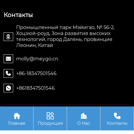
Контакты
Промышленный парк Мэйигао, № 56-2,
Хоцзюй-роуд, Зона развития высоких

технологий, город Далянь, провинция
Ляонин, Китай
molly@meygo.cn

+86-18347501546

+8618347501546

Авторское право©ООО Ляонин Мэйигао Электро




Автоматизация Оборудования
Главная
Продукция
О Hас
Контакты