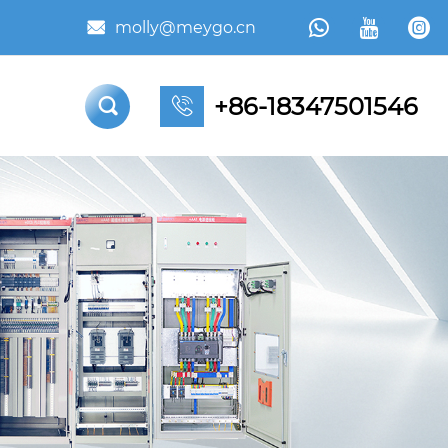



molly@meygo.cn

+86-18347501546

