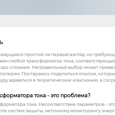
ь
, кажущаяся простой на первый взгляд, но требу
нужен любой
трансформатор тока
, соответствующи
раздо сложнее. Неправильный выбор может приве
 потерям. Постараюсь поделиться опытом, которы
ду вдаваться в теоретические изыскания, а соср
форматора тока - это проблема?
форматора тока
. Несоответствие параметров - э
оте систем защиты, неточному мониторингу энерг