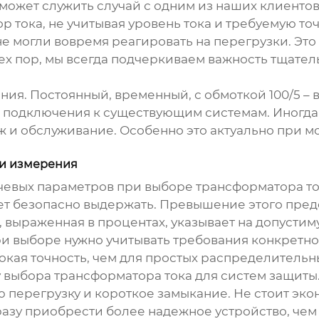
ожет служить случай с одним из наших клиенто
р тока
, не учитывая уровень тока и требуемую то
не могли вовремя реагировать на перегрузки. Это
тех пор, мы всегда подчеркиваем важность тщател
ния. Постоянный, временный, с обмоткой 100/5 –
 подключения к существующим системам. Иногда к
ж и обслуживание. Особенно это актуально при 
ти измерения
лючевых параметров при выборе
трансформатора т
т безопасно выдержать. Превышение этого преде
я, выраженная в процентах, указывает на допуст
При выборе нужно учитывать требования конкретно
кая точность, чем для простых распределительн
у выбора
трансформатора тока
для систем защиты.
ю перегрузку и короткое замыкание. Не стоит эк
азу приобрести более надежное устройство, чем