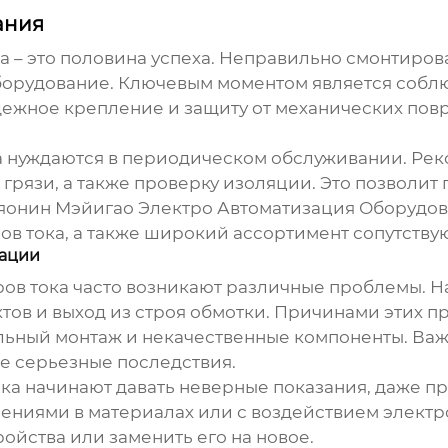
ания
а
– это половина успеха. Неправильно смонтиро
оборудование. Ключевым моментом является собл
адежное крепление и защиту от механических по
а
нуждаются в периодическом обслуживании. Рек
грязи, а также проверку изоляции. Это позволит
онин Мэйигао Электро Автоматизация Оборудова
ов тока
, а также широкий ассортимент сопутству
тации
ов тока
часто возникают различные проблемы. На
ов и выход из строя обмотки. Причинами этих пр
льный монтаж и некачественные компоненты. Важ
е серьезные последствия.
ока
начинают давать неверные показания, даже пр
ениями в материалах или с воздействием электро
ойства или заменить его на новое.