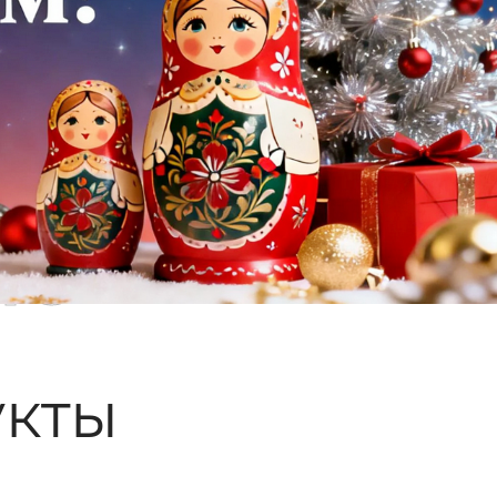
ые
кты