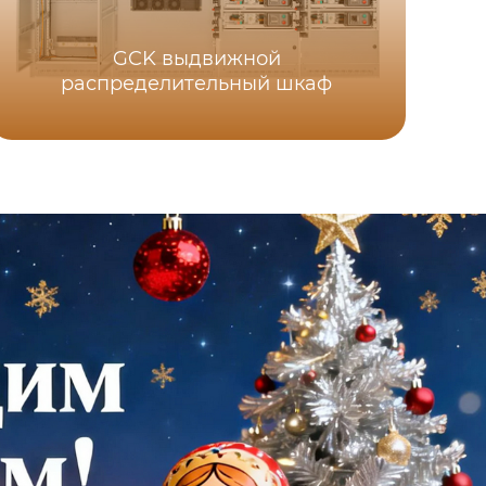
GCK выдвижной
распределительный шкаф
р