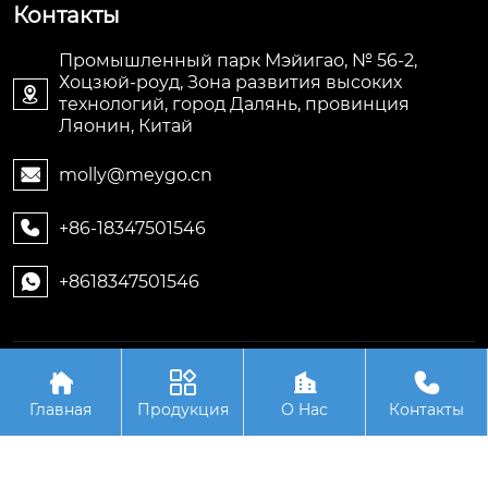
Контакты
Промышленный парк Мэйигао, № 56-2,
Хоцзюй-роуд, Зона развития высоких

технологий, город Далянь, провинция
Ляонин, Китай
molly@meygo.cn

+86-18347501546

+8618347501546

Авторское право©ООО Ляонин Мэйигао Электро




Автоматизация Оборудования
Главная
Продукция
О Hас
Контакты