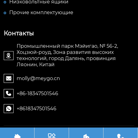
Низковольтные ящики
Прочие комплектующие
Контакты
Промышленный парк Мэйигао, № 56-2,
Хоцзюй-роуд, Зона развития высоких

технологий, город Далянь, провинция
Ляонин, Китай
molly@meygo.cn

+86-18347501546

+8618347501546

Авторское право©ООО Ляонин Мэйигао Электро



