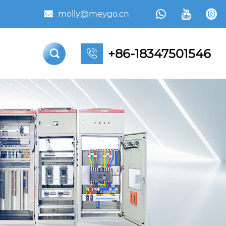



molly@meygo.cn

+86-18347501546

