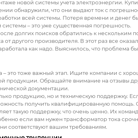
нтаже новой системы учета электроэнергии. Куп
нии обнаружили, что они выдают ток с погрешност
аботки всей системы. Потеря времени и денег бы
ой системы – это уже существенная погрешность.
осле долгих поисков обратились к нескольким п
ка
от другого производителя. В этот раз все оказал
аработала как надо. Выяснилось, что проблема б
а
– это тоже важный этап. Ищите компании с хор
й продукции. Обращайте внимание на отзывы друг
хнической документации.
лько продукцию, но и техническую поддержку. Ес
зможность получить квалифицированную помощь.
ет такую поддержку, что очень ценно. Их команд
собенно если вам нужен
трансформатор тока
срочн
 они соответствуют вашим требованиям.
еменные тенденции