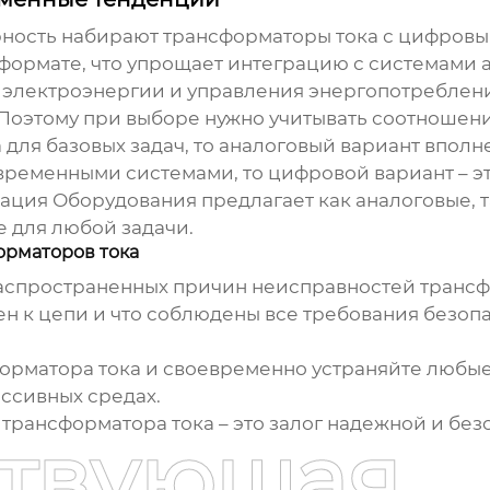
рность набирают
трансформаторы тока
с цифровым
формате, что упрощает интеграцию с системами а
а электроэнергии и управления энергопотреблен
Поэтому при выборе нужно учитывать соотношени
а
для базовых задач, то аналоговый вариант вполн
временными системами, то цифровой вариант – э
ция Оборудования предлагает как аналоговые, 
 для любой задачи.
орматоров тока
распространенных причин неисправностей
трансф
н к цепи и что соблюдены все требования безоп
орматора тока
и своевременно устраняйте любые
ссивных средах.
ж
трансформатора тока
– это залог надежной и бе
ствующая