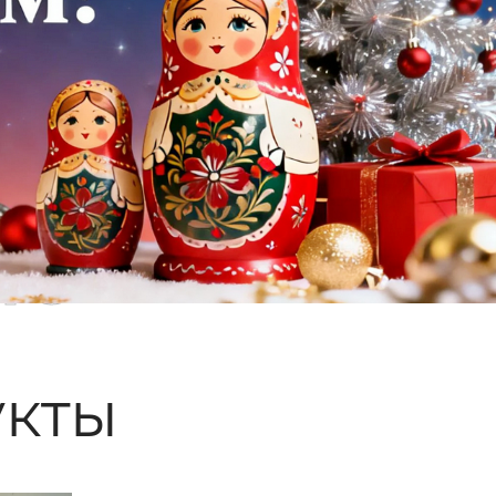
ые
кты