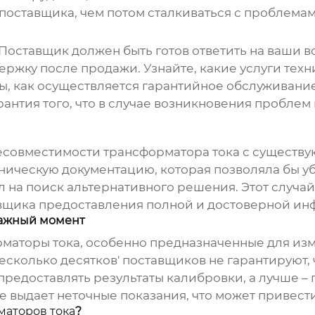
поставщика, чем потом сталкиваться с проблемам
Поставщик должен быть готов ответить на ваши в
ержку после продажи. Узнайте, какие услуги тех
сы, как осуществляется гарантийное обслуживани
рантия того, что в случае возникновения проблем
несовместимости
трансформатора тока
с существу
ническую документацию, которая позволяла бы уб
 на поиск альтернативного решения. Этот случай
тавщика предоставления полной и достоверной и
важный момент
маторы тока
, особенно предназначенные для из
несколько десятков' поставщиков не гарантируют,
редоставлять результаты калибровки, а лучше –
е выдает неточные показания, что может привест
маторов тока
?