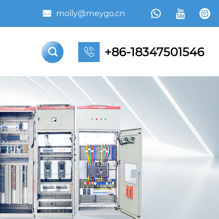



molly@meygo.cn

+86-18347501546

