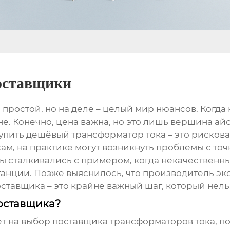
оставщики
 простой, но на деле – целый мир нюансов. Когда к
цене. Конечно, цена важна, но это лишь вершина ай
 купить дешёвый
трансформатор тока
– это рискова
м, на практике могут возникнуть проблемы с точно
мы сталкивались с примером, когда некачественн
анции. Позже выяснилось, что производитель эк
ставщика – это крайне важный шаг, который нель
оставщика?
ет на выбор поставщика
трансформаторов тока
, 