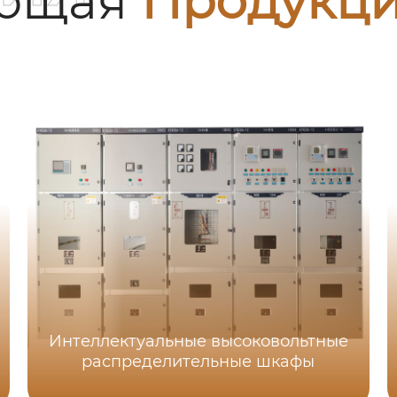
ующая
Продукц
Интеллектуальные высоковольтные
распределительные шкафы