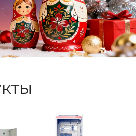
ые
кты