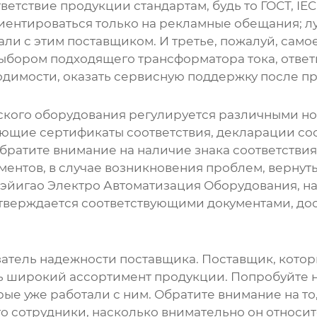
тствие продукции стандартам, будь то ГОСТ, IEC 
риентироваться только на рекламные обещания; л
ли с этим поставщиком. И третье, пожалуй, самое
 выбором подходящего
трансформатора тока
, отве
одимости, оказать сервисную поддержку после п
ского оборудования регулируется различными н
вующие сертификаты соответствия, декларации со
ратите внимание на наличие знака соответствия
ументов, в случае возникновения проблем, верну
эйигао Электро Автоматизация Оборудования, н
тверждается соответствующими документами, дос
затель надежности поставщика. Поставщик, котор
широкий ассортимент продукции. Попробуйте на
ые уже работали с ним. Обратите внимание на то
о сотрудники, насколько внимательно он относит