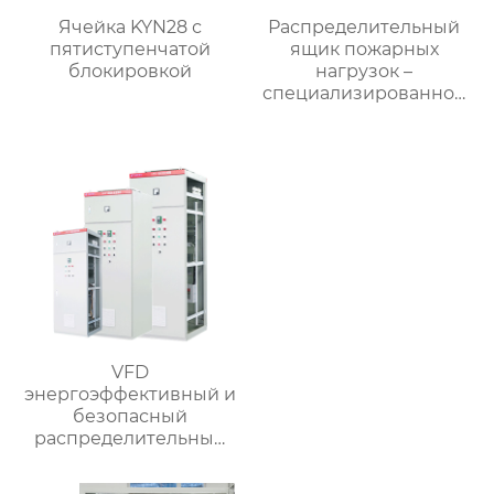
Ячейка KYN28 с
Распределительный
пятиступенчатой
ящик пожарных
блокировкой
нагрузок –
специализированное
применение
VFD
энергоэффективный и
безопасный
распределительный
шкаф