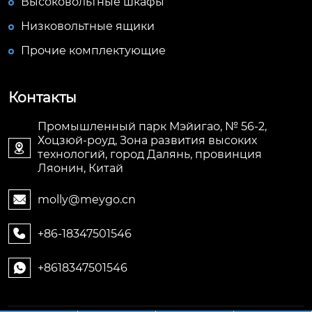
Высоковольтные шкафы
Низковольтные ящики
Прочие комплектующие
Контакты
Промышленный парк Мэйигао, № 56-2,
Хоцзюй-роуд, Зона развития высоких

технологий, город Далянь, провинция
Ляонин, Китай
molly@meygo.cn

+86-18347501546

+8618347501546
