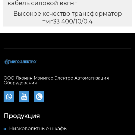
кабель силовой ввгнг
Высокое ксчество трансформатор
тмг33 400/10/0,4
ООО Ляонин Мэйигао Электро Автоматизация
Оборудования



Продукция
Низковольтные шкафы