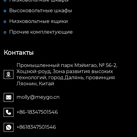
Высоковольтные шкафы
Низковольтные ящики
Прочие комплектующие
Контакты
Промышленный парк Мэйигао, № 56-2,
Хоцзюй-роуд, Зона развития высоких

технологий, город Далянь, провинция
Ляонин, Китай
molly@meygo.cn

+86-18347501546

+8618347501546
