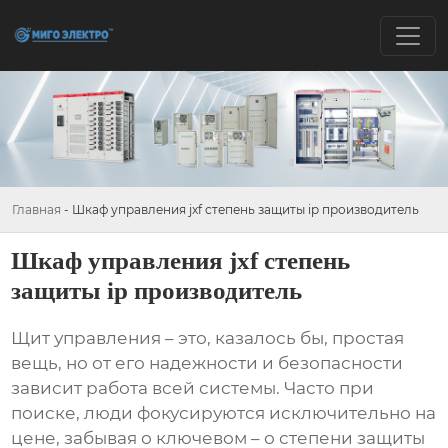
Главная
-
Шкаф управления jxf степень защиты ip производитель
Шкаф управления jxf степень
защиты ip производитель
Щит управления
– это, казалось бы, простая
вещь, но от его надежности и безопасности
зависит работа всей системы. Часто при
поиске, люди фокусируются исключительно на
цене, забывая о ключевом – о степени защиты