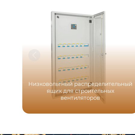
Низковольтный распределительный
ящик для строительных
вентиляторов