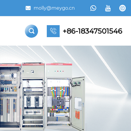



molly@meygo.cn

+86-18347501546

