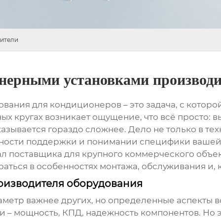
дители
нерными установками производ
ования для кондиционеров
– это задача, с котор
х кругах возникает ощущение, что всё просто: в
казывается гораздо сложнее. Дело не только в тех
вности поддержки и понимании специфики вашей
л поставщика для крупного коммерческого объекта
раться в особенностях монтажа, обслуживания и, 
оизводителя оборудования
раметр важнее других, но определенные аспекты 
и – мощность, КПД, надежность компонентов. Но э