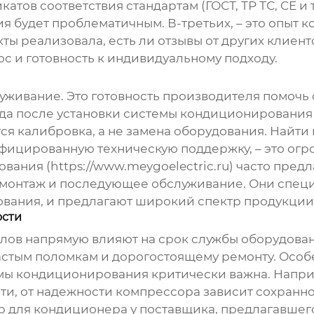
тов соответствия стандартам (ГОСТ, ТР ТС, CE и т.
будет проблематичным. В-третьих, – это опыт ко
ты реализовала, есть ли отзывы от других клиент
ос и готовность к индивидуальному подходу.
луживание. Это готовность производителя помочь
когда после установки системы кондиционировани
тся калибровка, а не замена оборудования. Найти
ифицированную техническую поддержку, – это ог
ания (https://www.meygoelectric.ru) часто пред
 монтаж и последующее обслуживание. Они спец
ования
, и предлагают широкий спектр продукции
ости
алов напрямую влияют на срок службы оборудова
частым поломкам и дорогостоящему ремонту. Особ
емы кондиционирования критически важна. Напри
, от надежности компрессора зависит сохранно
р для кондиционера
у поставщика, предлагавшег