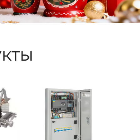
ые
кты