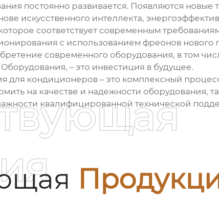
вания
постоянно развивается. Появляются новые 
нове искусственного интеллекта, энергоэффектив
которое соответствует современным требованиям
ионирования с использованием фреонов нового п
ретение современного оборудования, в том числ
Оборудования, – это инвестиция в будущее.
ия для кондиционеров
– это комплексный процес
омить на качестве и надежности оборудования, т
ствующая
 важности квалифицированной технической подде
ия
ующая
Продукц