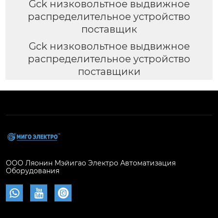
Gck низковольтное выдвижное
распределительное устройство
поставщик
Gck низковольтное выдвижное
распределительное устройство
поставщики
ООО Ляонин Мэйигао Электро Автоматизация
Оборудования


