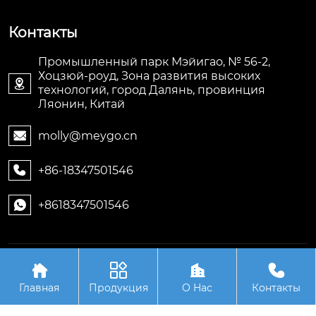
Контакты
Промышленный парк Мэйигао, № 56-2,
Хоцзюй-роуд, Зона развития высоких

технологий, город Далянь, провинция
Ляонин, Китай
molly@meygo.cn

+86-18347501546

+8618347501546

Авторское право©ООО Ляонин Мэйигао Электро




Автоматизация Оборудования
Главная
Продукция
О Hас
Контакты