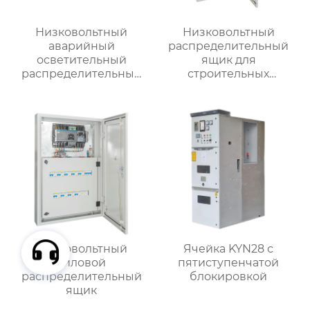
Низковольтный
Низковольтный
аварийный
распределительный
осветительный
ящик для
распределительный
строительных
ящик
вентиляторов
Низковольтный
Ячейка KYN28 с
силовой
пятиступенчатой
распределительный
блокировкой
ящик