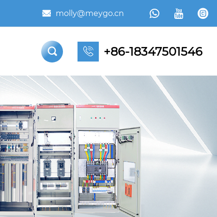



molly@meygo.cn

+86-18347501546

