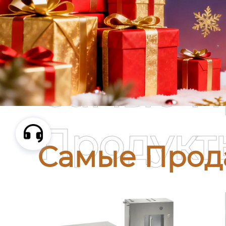
Самые П
Продукт
Самые Прод