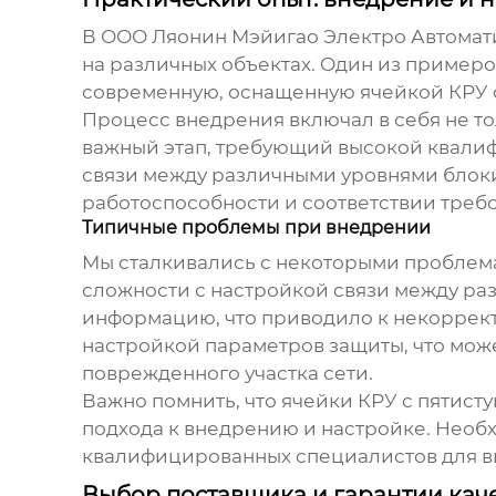
В ООО Ляонин Мэйигао Электро Автома
на различных объектах. Один из примеро
современную, оснащенную
ячейкой КРУ 
Процесс внедрения включал в себя не то
важный этап, требующий высокой квалиф
связи между различными уровнями блоки
работоспособности и соответствии треб
Типичные проблемы при внедрении
Мы сталкивались с некоторыми пробле
сложности с настройкой связи между ра
информацию, что приводило к некоррект
настройкой параметров защиты, что мож
поврежденного участка сети.
Важно помнить, что
ячейки КРУ с пятист
подхода к внедрению и настройке. Необ
квалифицированных специалистов для в
Выбор поставщика и гарантии кач