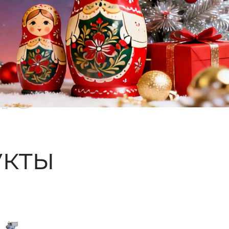
ые
кты