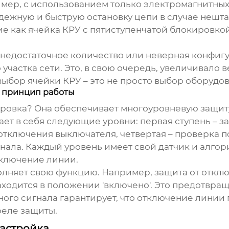
мер, с использованием только электромагнитных
адежную и быструю остановку цепи в случае нешт
ие как
ячейка КРУ с пятиступенчатой блокировко
а недостаточное количество или неверная конфи
частка сети. Это, в свою очередь, увеличивало 
 выбор
ячейки КРУ
– это не просто выбор оборудов
: принцип работы
кировка? Она обеспечивает многоуровневую защит
ает в себя следующие уровни: первая ступень – за
 отключения выключателя, четвертая – проверка п
нала. Каждый уровень имеет свой датчик и алгор
тключение линии.
полняет свою функцию. Например, защита от откл
аходится в положении 'включено'. Это предотвр
ого сигнала гарантирует, что отключение линии
реле защиты.
настройка