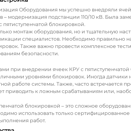
тизация Оборудования мы успешно внедряли
ячей
в – модернизация подстанции 110/10 кВ. Была зам
с пятиступенчатой блокировкой
.
лько монтаж оборудования, но и тщательную наст
икации специалистов. Необходимо правильно на
ровок. Также важно провести комплексное тести
ованиям безопасности.
мами при внедрении
ячеек КРУ
с пятиступенчатой
зличными уровнями блокировок. Иногда датчики 
ной работе системы. Также, часто встречается 
ет приводить к ложным срабатываниям или, наоб
упенчатой блокировкой
– это сложное оборудова
ходимо использовать только сертифицированное
ыполнения работ.
ества