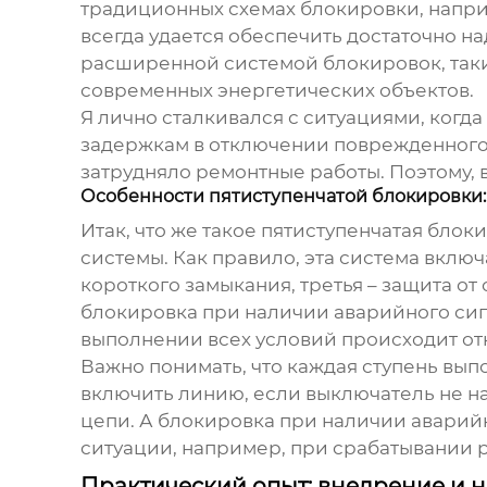
традиционных схемах блокировки, напри
всегда удается обеспечить достаточно н
расширенной системой блокировок, так
современных энергетических объектов.
Я лично сталкивался с ситуациями, когд
задержкам в отключении поврежденного у
затрудняло ремонтные работы. Поэтому,
Особенности пятиступенчатой блокировки
Итак, что же такое пятиступенчатая бло
системы. Как правило, эта система включ
короткого замыкания, третья – защита от
блокировка при наличии аварийного сиг
выполнении всех условий происходит о
Важно понимать, что каждая ступень вы
включить линию, если выключатель не н
цепи. А блокировка при наличии аварийн
ситуации, например, при срабатывании 
Практический опыт: внедрение и 