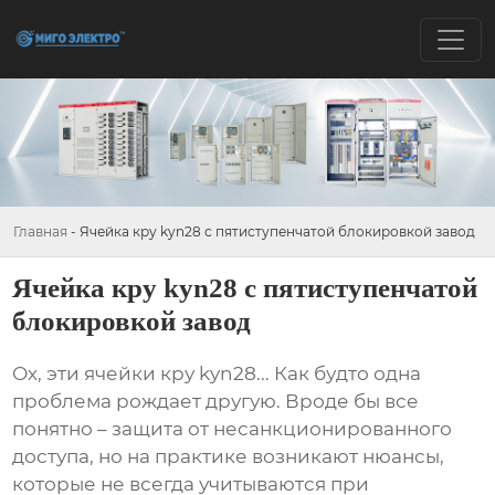
Главная
-
Ячейка кру kyn28 с пятиступенчатой блокировкой завод
Ячейка кру kyn28 с пятиступенчатой
блокировкой завод
Ох, эти
ячейки кру kyn28
... Как будто одна
проблема рождает другую. Вроде бы все
понятно – защита от несанкционированного
доступа, но на практике возникают нюансы,
которые не всегда учитываются при