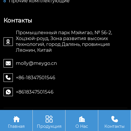
Прочие комплектующие
Контакты
Промышленный парк Мэйигао, № 56-2,
Хоцзюй-роуд, Зона развития высоких

технологий, город Далянь, провинция
Ляонин, Китай
molly@meygo.cn

+86-18347501546

+8618347501546

Авторское право©ООО Ляонин Мэйигао Электро




Автоматизация Оборудования
Главная
Продукция
О Hас
Контакты