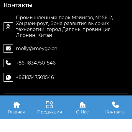
Контакты
Промышленный парк Мэйигао, № 56-2,
Хоцзюй-роуд, Зона развития высоких

технологий, город Далянь, провинция
Ляонин, Китай
molly@meygo.cn

+86-18347501546

+8618347501546

Авторское право©ООО Ляонин Мэйигао Электро




Автоматизация Оборудования
Главная
Продукция
О Hас
Контакты