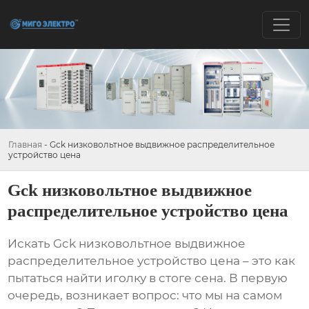
Главная
-
Gck низковольтное выдвижное распределительное
устройство цена
Gck низковольтное выдвижное
распределительное устройство цена
Искать
Gck низковольтное выдвижное
распределительное устройство цена
– это как
пытаться найти иголку в стоге сена. В первую
очередь, возникает вопрос: что мы на самом