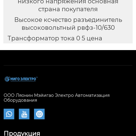
низкого напряжения основная
страна покупателя
Высокое ксчество разъединитель
высоковольтный рвфз-10/630
Трансформатор тока 0 5 цена
ООО Ляонин Мэйигао Электро Автоматизация
Оборудования



Продукция