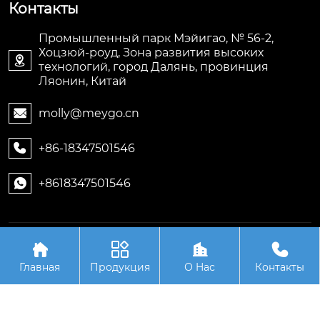
Контакты
Промышленный парк Мэйигао, № 56-2,
Хоцзюй-роуд, Зона развития высоких

технологий, город Далянь, провинция
Ляонин, Китай
molly@meygo.cn

+86-18347501546

+8618347501546

Авторское право©ООО Ляонин Мэйигао Электро




Автоматизация Оборудования
Главная
Продукция
О Hас
Контакты