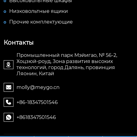
Высоковольтные шкафы
Низковольтные ящики
Прочие комплектующие
Контакты
Промышленный парк Мэйигао, № 56-2,
Хоцзюй-роуд, Зона развития высоких

технологий, город Далянь, провинция
Ляонин, Китай
molly@meygo.cn

+86-18347501546

+8618347501546
