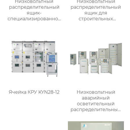
Низковольтный
Низковольтный
распределительный
распределительный
ящик-
ящик для
специализированное
строительных
применение
вентиляторов
Ячейка КРУ KYN28-12
Низковольтный
аварийный
осветительный
распределительный
ящик