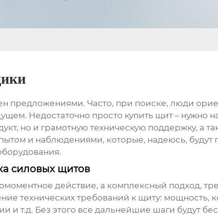
щики
н предложениями. Часто, при поиске, люди ориен
дущем. Недостаточно просто купить щит – нужно 
укт, но и грамотную техническую поддержку, а т
опытом и наблюдениями, которые, надеюсь, будут п
оборудования
.
ка силовых щитов
номоментное действие, а комплексный подход, тр
ние технических требований к щиту: мощность, 
и и т.д. Без этого все дальнейшие шаги будут бе