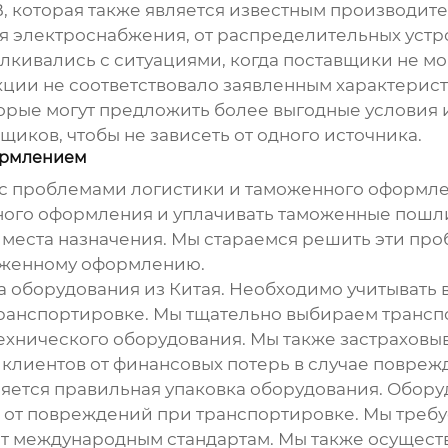
, которая также является известным производит
 электроснабжения, от распределительных устро
сталкивались с ситуациями, когда поставщики не 
кции не соответствовало заявленным характерист
орые могут предложить более выгодные условия 
иков, чтобы не зависеть от одного источника.
ормлением
с проблемами логистики и таможенного оформл
ного оформления и уплачивать таможенные пошл
 места назначения. Мы стараемся решить эти про
моженному оформлению.
 оборудования из Китая. Необходимо учитывать в
ранспортировке. Мы тщательно выбираем трансп
ехнического оборудования. Мы также застраховы
 клиентов от финансовых потерь в случае повреж
ляется правильная упаковка оборудования. Обору
о от повреждений при транспортировке. Мы требу
ет международным стандартам. Мы также осущест