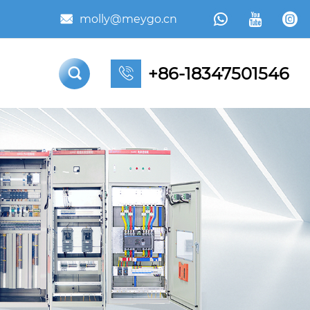



molly@meygo.cn

+86-18347501546

