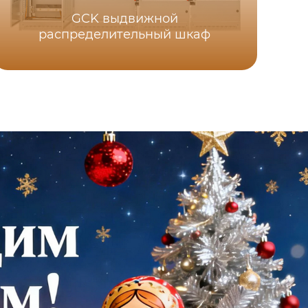
Низ
GCK выдвижной
ящ
распределительный шкаф