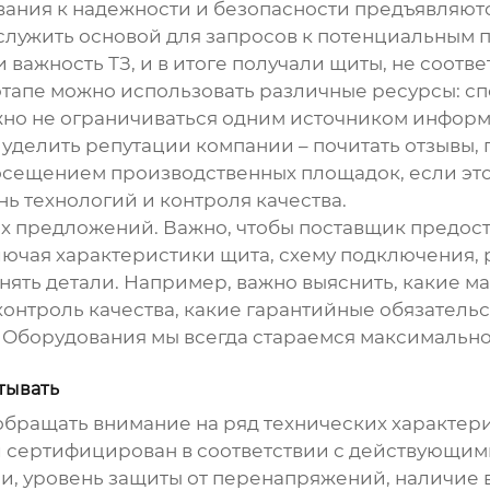
бования к надежности и безопасности предъявляют
т служить основой для запросов к потенциальным 
 важность ТЗ, и в итоге получали щиты, не соотв
 этапе можно использовать различные ресурсы: с
ажно не ограничиваться одним источником информ
уделить репутации компании – почитать отзывы,
посещением производственных площадок, если эт
ь технологий и контроля качества.
х предложений. Важно, чтобы поставщик предоста
ючая характеристики щита, схему подключения, ру
очнять детали. Например, важно выяснить, какие 
контроль качества, какие гарантийные обязатель
 Оборудования
мы всегда стараемся максимально
тывать
бращать внимание на ряд технических характерис
 сертифицирован в соответствии с действующими
и, уровень защиты от перенапряжений, наличие 