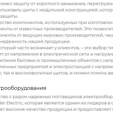
т имел защиту от короткого замыкания, перегруз
льзовать щиты с модульной конструкцией, котора
 защиты.
ество компонентов, используемых при изготовле
енты от известных производителей. Это позволит
ненты от ведущих мировых производителей, таких 
 и надежность нашей продукции.
торый часто возникает у клиентов, – это выбор т
т от напряжения в электрической сети и нагрузк
итания бытовых и промышленных объектов с нап
ленных предприятий и электростанций с напряж
, так и высоковольтных щитов, и можем помочь в
трооборудования
ство с рядом надежных поставщиков
электрообор
r Electric, которая является одним из лидеров в
ует высокое качество продукции и предоставляе