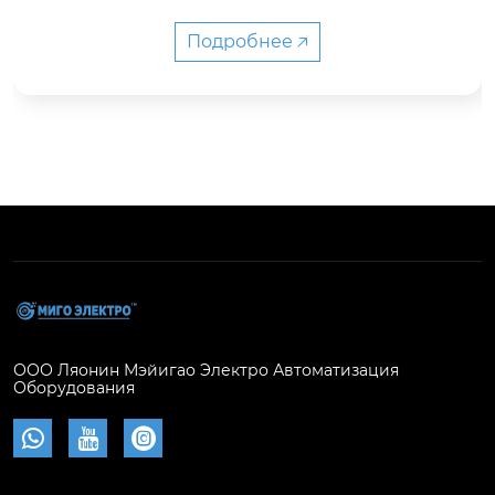
нструкцией с централизованным расположен
ием. Такие ключевые компоненты как автомат
Подробнее 🡥
ические выключатели могут извлекаться отде
льно, что обеспечивает удобство обслуживан
ия. Устройство имеет степень защиты IP4X, об
еспечивая высокий уровень безопасности.
ООО Ляонин Мэйигао Электро Автоматизация
Оборудования


