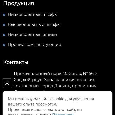
Продукция
Низковольтные шкафы
Высоковольтные шкафы
Низковольтные ящики
Прочие комплектующие
Контакты
Промышленный парк Мэйигао, № 56-2,
Хоцзюй-роуд, Зона развития высоких

технологий, город Далянь, провинция
Ляонин, Китай
Мы используем файлы cookie для улучшения
вашего опыта просмотра.
E-mail: jacky@meygo.cn

Продолжая использовать этот сайт, вы