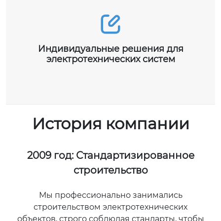
Индивидуальные решения для
электротехнических систем
История компании
ыв
2009 год: Стандартизированное
строительство
х,
кр
Мы профессионально занимались
ясь.
п
строительством электротехнических
уд
объектов, строго соблюдая стандарты, чтобы