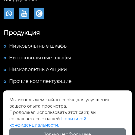



Продукция
Низковольтные шкафы
Высоковольтные шкафы
Низковольтные ящики
Прочие комплектующие
Мы используем файлы cookie для улучшения
Контакты
вашего опыта просмотра.
Продолжая использовать этот сайт, вы
Промышленный парк Мэйигао, № 56-2,
соглашаетесь с нашей
Политикой
Хоцзюй-роуд, Зона развития высоких
конфиденциальности.

технологий, город Далянь, провинция
Только необходимые