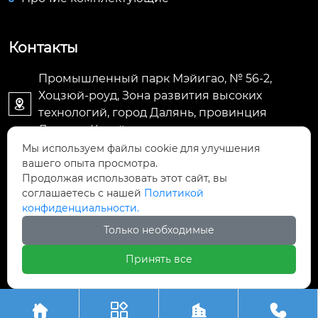
Контакты
Промышленный парк Мэйигао, № 56-2,
Хоцзюй-роуд, Зона развития высоких

технологий, город Далянь, провинция
Ляонин, Китай
Мы используем файлы cookie для улучшения
вашего опыта просмотра.
E-mail: jacky@meygo.cn

Продолжая использовать этот сайт, вы
соглашаетесь с нашей
Политикой
+8613795170776

конфиденциальности.
Только необходимые
+8613795170776

Принять все
Авторское право©ООО Ляонин Мэйигао Электро




Автоматизация Оборудования