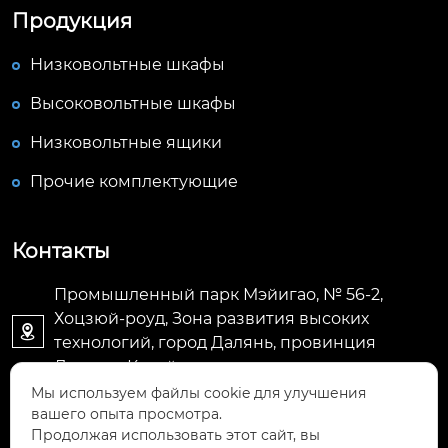
Продукция
Низковольтные шкафы
Высоковольтные шкафы
Низковольтные ящики
Прочие комплектующие
Контакты
Промышленный парк Мэйигао, № 56-2,
Хоцзюй-роуд, Зона развития высоких

технологий, город Далянь, провинция
Ляонин, Китай
Мы используем файлы cookie для улучшения
вашего опыта просмотра.
E-mail: jacky@meygo.cn

Продолжая использовать этот сайт, вы