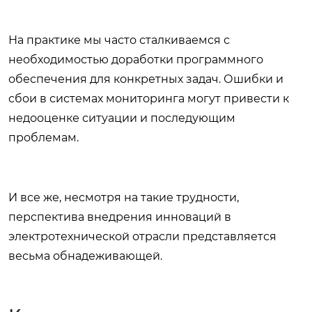
На практике мы часто сталкиваемся с
необходимостью доработки программного
обеспечения для конкретных задач. Ошибки и
сбои в системах мониторинга могут привести к
недооценке ситуации и последующим
проблемам.
И все же, несмотря на такие трудности,
перспектива внедрения инноваций в
электротехнической отрасли представляется
весьма обнадеживающей.