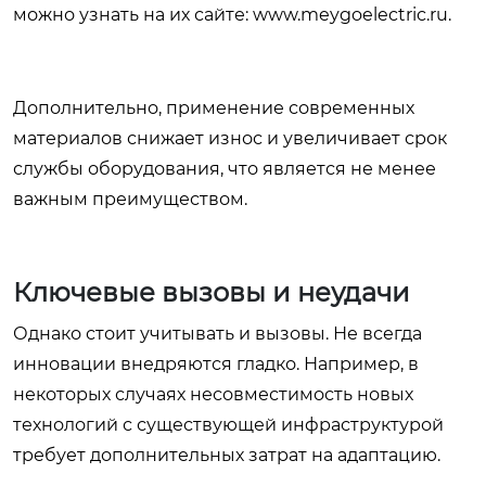
можно узнать на их сайте:
www.meygoelectric.ru
.
Дополнительно, применение современных
материалов снижает износ и увеличивает срок
службы оборудования, что является не менее
важным преимуществом.
Ключевые вызовы и неудачи
Однако стоит учитывать и вызовы. Не всегда
инновации внедряются гладко. Например, в
некоторых случаях несовместимость новых
технологий с существующей инфраструктурой
требует дополнительных затрат на адаптацию.