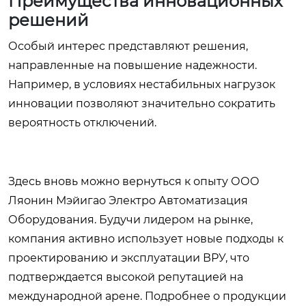
Преимущества инновационных
решений
Особый интерес представляют решения,
направленные на повышение надежности.
Например, в условиях нестабильных нагрузок
инновации позволяют значительно сократить
вероятность отключений.
Здесь вновь можно вернуться к опыту ООО
Ляонин Мэйигао Электро Автоматизация
Оборудования. Будучи лидером на рынке,
компания активно использует новые подходы к
проектированию и эксплуатации ВРУ, что
подтверждается высокой репутацией на
международной арене. Подробнее о продукции