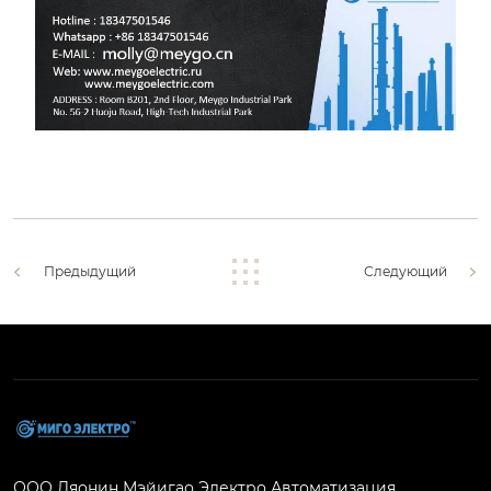
Предыдущий
Следующий
ООО Ляонин Мэйигао Электро Автоматизация