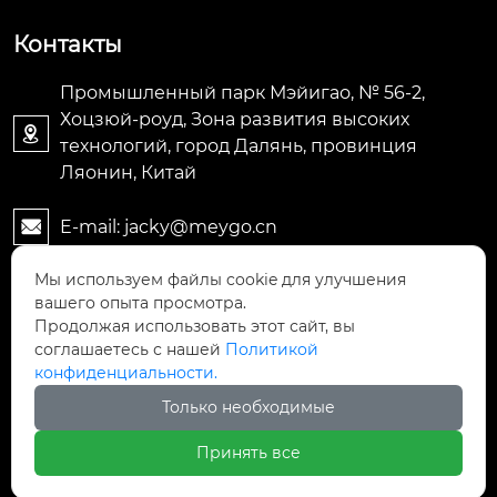
Контакты
Промышленный парк Мэйигао, № 56-2,
Хоцзюй-роуд, Зона развития высоких

технологий, город Далянь, провинция
Ляонин, Китай
E-mail: jacky@meygo.cn

Мы используем файлы cookie для улучшения
+8613795170776

вашего опыта просмотра.
Продолжая использовать этот сайт, вы
+8613795170776

соглашаетесь с нашей
Политикой
конфиденциальности.
Только необходимые
Авторское право©ООО Ляонин Мэйигао Электро
Принять все
Автоматизация Оборудования