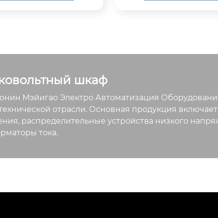
их и машиностроительн
елены для предотвра
риятий. Энергоснабжен
пространения дуги. М
устойчивость к пыли и в
тиступенчатой блокир
 гарантия безопасност
удительная механичес
вольтного электроснаб
ровка предотвращает
в горных выработках.
е операции (неправил
ковольтный шкаф
чение/отключение вык
перемещение тележки
нин Мэйигао Электро Автоматизация Оборудования
узкой, замыкание заз
технической отрасли. Основная продукция включает
ножа под напряжением
ния, распределительные устройства низкого напряж
рматоры тока.