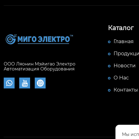
Каталог
Главная
Продукц
ООО Ляонин Мэйигао Электро
Новости
Автоматизация Оборудования
О Hас



Контакты
Мы исп