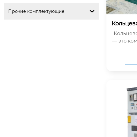
Прочие комплектующие

Кольцев
Кольцево
— это ко
льное ус