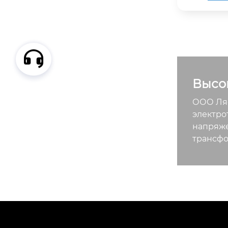
ургическ
ых предп
ие шахт: 
ибрациям,
и высоко
жения 
Высо
ООО Ляо
электро
напряже
трансфо