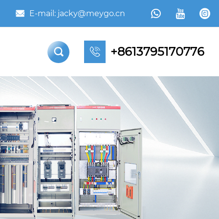



E-mail: jacky@meygo.cn

+8613795170776

