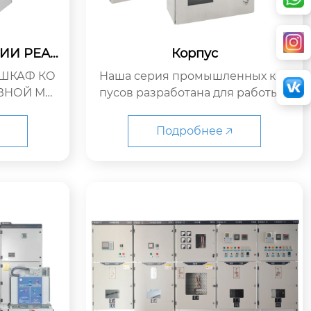
ИИ РЕАК
Корпус
И (ШКР
 ШКАФ КО
Наша серия промышленных кор
ВНОЙ МО
пусов разработана для работы в
 модульно
тяжелых условиях, изготовлена и
бо...
з высоко...
Подробнее 🡥