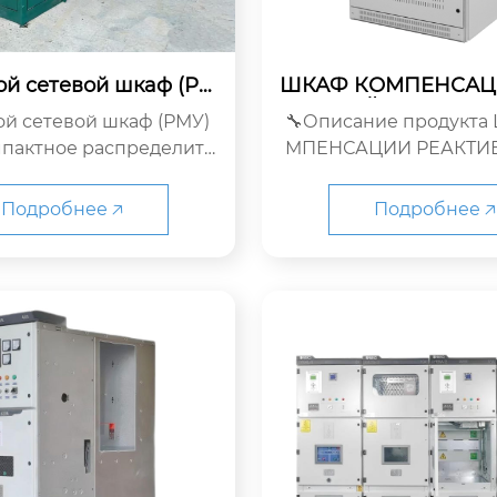
ой сетевой шкаф (РМ
ШКАФ КОМПЕНСАЦ
У)
ТИВНОЙ МОЩНОСТ
й сетевой шкаф (РМУ)
🔧Описание продукта
М)
мпактное распределите
МПЕНСАЦИИ РЕАКТИ
тройство среднего напр
ЩНОСТИ (ШКРМ) – это
яжения, п...
е автоматическое о
Подробнее 🡥
Подробнее 🡥