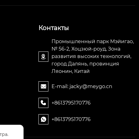
Контакты
Промышленный парк Мэйигао,
№ 56-2, Хоцзюй-роуд, Зона
развития высоких технологий,

город Далянь, провинция
Ляонин, Китай
E-mail: jacky@meygo.cn

+8613795170776

+8613795170776

тра.