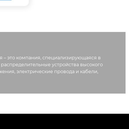
щения рас
еханизм пя
овки: прин
кая блоки
 ошибочны
ьное вклю
лючателя,
 под нагр
 – это компания, специализирующаяся в
емляющего
 распределительные устройства высокого
 и т.д.).
ения, электрические провода и кабели,