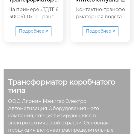
ДТН 63000 кВА 11
я комплектная тр
На примере «ТДТГ 6
Контактно-трансфо
0/38,5/11 кВ
ансформаторная
3000/110»: Т: Трансф
рматорная подстан
подстанция (КТП)
орматор (трансфор
ция (КТП) представ
матор) Д: Двухтрубч
ляет собой предвар
Подробнее 🡥
Подробнее 🡥
атый (двухобмоточн
ительно смонтиров
ы...
анное инте...
Трансформатор коробчатого
типа
ООО Ляонин Мэйигао Электро
Автоматизация Оборудования – это
компания, специализирующаяся в
электротехнической отрасли. Основная
продукция включает распределительные