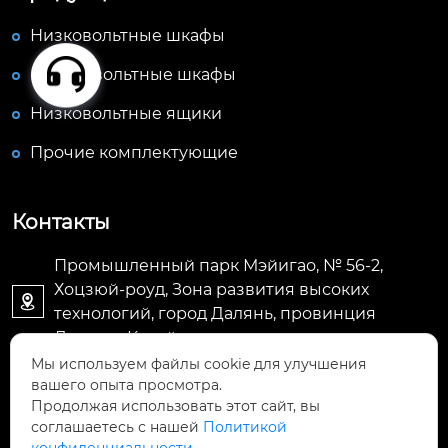
Низковольтные шкафы
Высоковольтные шкафы
Низковольтные ящики
Прочие комплектующие
Контакты
Промышленный парк Мэйигао, № 56-2,
Хоцзюй-роуд, Зона развития высоких

технологий, город Далянь, провинция
Ляонин, Китай
Мы используем файлы cookie для улучшения
вашего опыта просмотра.
E-mail: jacky@meygo.cn

Продолжая использовать этот сайт, вы
соглашаетесь с нашей
Политикой
+8613795170776
